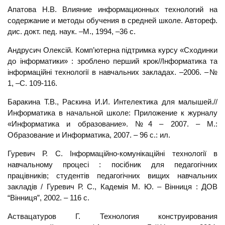
Апатова Н.В. Влияние информационных технологий на
содержание и методы обучения в средней школе. Автореф.
дис. докт. пед. наук. –М., 1994, –36 с.
Андрусич Олексій. Комп’ютерна підтримка курсу «Сходинки
до інформатики» : зроблено перший крок//Інформатика та
інформаційні технології в навчальних закладах. –2006. –№
1, –С. 109-116.
Баракина Т.В., Раскина И.И. Интелектика для малышей.//
Информатика в начальной школе: Приложение к журналу
«Информатика и образование». №4 – 2007. – М.:
Образование и Информатика, 2007. – 96 с.: ил.
Гуревич Р. С. Інформаційно-комунікаційні технології в
навчальному процесі : посібник для педагогічних
працівників; студентів педагогічних вищих навчальних
закладів / Гуревич Р. С., Кадемія М. Ю. – Вінниця : ДОВ
“Вінниця”, 2002. – 116 с.
Аствацатуров Г. Технология конструирования