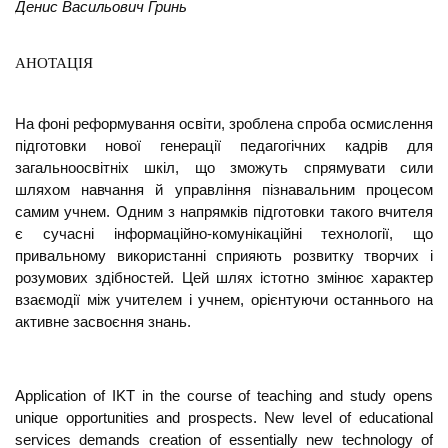
Денис Васильович Гринь
АНОТАЦІЯ
На фоні реформування освіти, зроблена спроба осмислення
підготовки нової генерації педагогічних кадрів для
загальноосвітніх шкіл, що зможуть спрямувати сили
шляхом навчання й управління пізнавальним процесом
самим учнем. Одним з напрямків підготовки такого вчителя
є сучасні інформаційно-комунікаційні технології, що
привальному використанні сприяють розвитку творчих і
розумових здібностей. Цей шлях істотно змінює характер
взаємодії між учителем і учнем, орієнтуючи останнього на
активне засвоєння знань.
Application of IKT in the course of teaching and study opens
unique opportunities and prospects. New level of educational
services demands creation of essentially new technology of