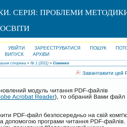
КИ. СЕРІЯ: ПРОБЛЕМИ МЕТОДИК
 ОСВІТИ
УВІЙТИ
ЗАРЕЄСТРУВАТИСЯ
ПОШУК
ПОТ
ВИПУСК
АРХІВИ
ашня сторінка
>
№ 1 (2011)
>
Соменко
Завантажити цей
ановлений модуль читання PDF-файлів
obe Acrobat Reader
), то обраний Вами файл
жити PDF-файл безпосередньо на свій комп'
 за допомогою програми читання PDF-файлів