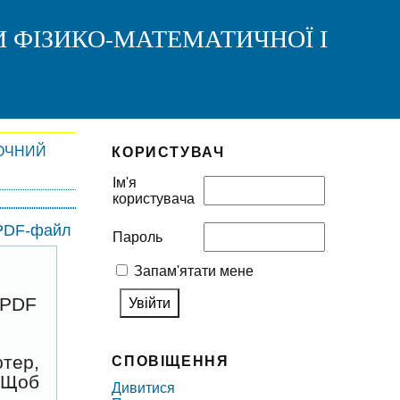
И ФІЗИКО-МАТЕМАТИЧНОЇ І
ОЧНИЙ
КОРИСТУВАЧ
Ім'я
користувача
 PDF-файл
Пароль
Запам'ятати мене
 PDF
ютер,
СПОВІЩЕННЯ
. Щоб
Дивитися