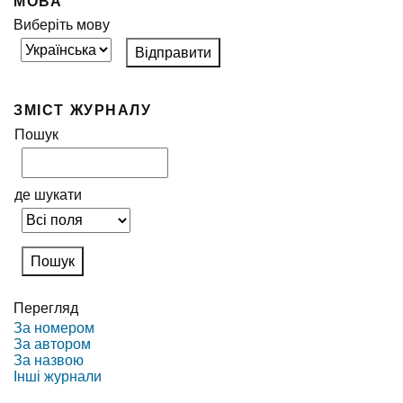
МОВА
Виберіть мову
ЗМІСТ ЖУРНАЛУ
Пошук
де шукати
Перегляд
За номером
За автором
За назвою
Інші журнали