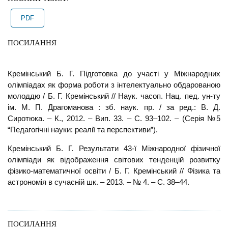
PDF
ПОСИЛАННЯ
Кремінський Б. Г. Підготовка до участі у Міжнародних
олімпіадах як форма роботи з інтелектуально обдарованою
молоддю / Б. Г. Кремінський // Наук. часоп. Нац. пед. ун-ту
ім. М. П. Драгоманова : зб. наук. пр. / за ред.: В. Д.
Сиротюка. – К., 2012. – Вип. 33. – С. 93–102. – (Серія №5
“Педагогічні науки: реалії та перспективи”).
Кремінський Б. Г. Результати 43-ї Міжнародної фізичної
олімпіади як відображення світових тенденцій розвитку
фізико-математичної освіти / Б. Г. Кремінський // Фізика та
астрономія в сучасній шк. – 2013. – № 4. – С. 38–44.
ПОСИЛАННЯ