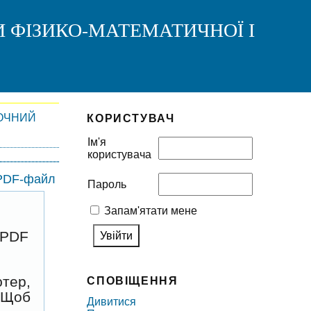
И ФІЗИКО-МАТЕМАТИЧНОЇ І
ОЧНИЙ
КОРИСТУВАЧ
Ім'я
користувача
 PDF-файл
Пароль
Запам'ятати мене
 PDF
ютер,
СПОВІЩЕННЯ
. Щоб
Дивитися