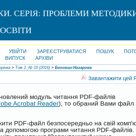
КИ. СЕРІЯ: ПРОБЛЕМИ МЕТОДИК
 ОСВІТИ
УВІЙТИ
ЗАРЕЄСТРУВАТИСЯ
ПОШУК
ПОТ
ВИПУСК
АРХІВИ
рінка
>
Том 2, № 10 (2016)
>
Богомаз-Назарова
Завантажити цей
ановлений модуль читання PDF-файлів
obe Acrobat Reader
), то обраний Вами файл
жити PDF-файл безпосередньо на свій комп'
 за допомогою програми читання PDF-файлів