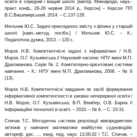
освіти в середній і вищий школі: [матер. Міжнародн. наук.-
практ. конф., 26-28 червня 2014 р., Херсон] – Херсон: ПП
В.С.Вишемирський, 2014. – С.137-139.
Мельник Ю.С. Задачі прикладного змісту з фізики у старшій
школі: [навч.-метод. посібн.] / Мельник Ю.С. – К.:
Педагогічна думка, 2013. – 120 с.
Морзе Н.В. Компетентнісні задачі з інформатики / Н.В.
Морзе, О.Г. Кузьмінська // Науковий часопис НПУ імені М.П.
Драгоманова. Серія № 2. Комп’ютерно-орієнтовані системи
навчання. – К.: НПУ імені М.П. Драгоманова, 2008. – № 6
(13).
Морзе Н.В. Компетентнісні завдання як засіб формування
інформативної компетентності в умовах неперервної освіти /
Н.В. Морзе, О.Г. Кузьмінська, В.П. Вембер, О.В. Барна //
Інформаційні технології в освіті. – 2010. – № 6. – С. 23-31.
Спичак Т.С. Методична система реалізації міжпредметних
зв’язків у навчанні математики майбутніх судноводіїв:
автореф. дис. … канд. пед. наук: 13.00.02 / Т.С. Спичак. –