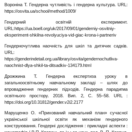
Вороніна Т. Гендерна чутливість і гендерна культура. URL:
https://osvita.ua/school/method/1009/
Гендерний освітній експеримент.
URL:https://ua.boell.org/uk/2017/09/01/genderniy-osvitniy-
eksperiment-shkilna-revolyuciya-vid-giac-krona-i-partneriv
Гендерночутлива наочність для шкіл та дитячих садків.
URL:
https://genderindetail.org.ua/library/osvita/gendernochutliva-
naochnist-dlya-shkil-ta-ditsadkiv-134179.html
Дрожжина Т. Гендерна експертиза уроку в
загальноосвітньому навчальному закладі – шлях до
впровадження гендерних підходів. Гендерна парадигма
освітнього простору. 2018. Вип. 2, С. 55–58. URL :
https://doi.org/10.31812/gender.v2i2.2177
Марущенко О. «Прихований навчальний план» сучасної
української шкільної освіти як механізм гендерного
конструювання. Гендерні дослідження : прикладні аспекти :