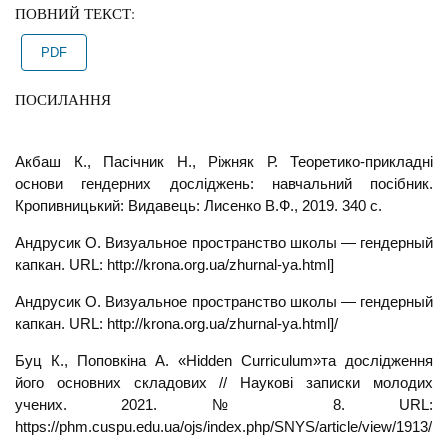
ПОВНИЙ ТЕКСТ:
PDF
ПОСИЛАННЯ
Акбаш К., Пасічник Н., Ріжняк Р. Теоретико-прикладні
основи гендерних досліджень: навчальний посібник.
Кропивницький: Видавець: Лисенко В.Ф., 2019. 340 с.
Андрусик О. Визуальное пространство школы — гендерный
капкан. URL: http://krona.org.ua/zhurnal-ya.html]
Андрусик О. Визуальное пространство школы — гендерный
капкан. URL: http://krona.org.ua/zhurnal-ya.html]/
Буц К., Поповкіна А. «Hidden Curriculum»та дослідження
його основних складових // Наукові записки молодих
учених. 2021. № 8. URL:
https://phm.cuspu.edu.ua/ojs/index.php/SNYS/article/view/1913/pd