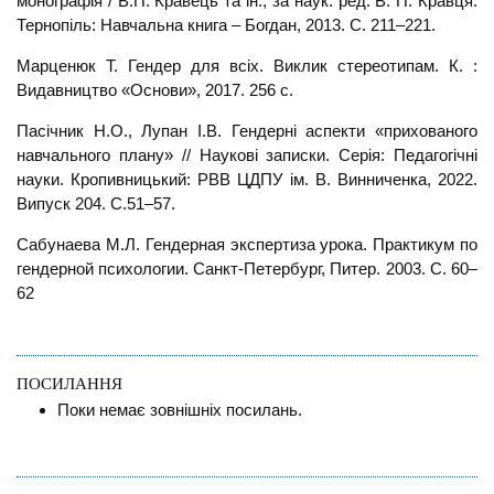
монографія / В.П. Кравець та ін.; за наук. ред. В. П. Кравця.
Тернопіль: Навчальна книга – Богдан, 2013. С. 211–221.
Марценюк Т. Гендер для всіх. Виклик стереотипам. К. :
Видавництво «Основи», 2017. 256 с.
Пасічник Н.О., Лупан І.В. Гендерні аспекти «прихованого
навчального плану» // Наукові записки. Серія: Педагогічні
науки. Кропивницький: РВВ ЦДПУ ім. В. Винниченка, 2022.
Випуск 204. С.51–57.
Сабунаева М.Л. Гендерная экспертиза урока. Практикум по
гендерной психологии. Санкт-Петербург, Питер. 2003. С. 60–
62
ПОСИЛАННЯ
Поки немає зовнішніх посилань.