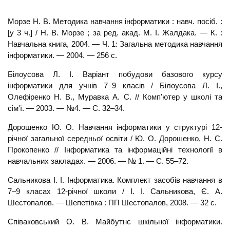
Морзе Н. В. Методика навчання інформатики : навч. посіб. :
[у 3 ч.] / Н. В. Морзе ; за ред. акад. М. І. Жалдака. — К. :
Навчальна книга, 2004. — Ч. 1: Загальна методика навчання
інформатики. — 2004. — 256 с.
Білоусова Л. І. Варіант побудови базового курсу
інформатики для учнів 7–9 класів / Білоусова Л. І.,
Олефіренко Н. В., Муравка А. С. // Комп'ютер у школі та
сім'ї. — 2003. — №4. — С. 32–34.
Дорошенко Ю. О. Навчання інформатики у структурі 12-
річної загальної середньої освіти / Ю. О. Дорошенко, Н. С.
Прокопенко // Інформатика та інформаційні технології в
навчальних закладах. — 2006. — № 1. — С. 55–72.
Сальникова І. І. Інформатика. Комплект засобів навчання в
7–9 класах 12-річної школи / І. І. Сальникова, Є. А.
Шестопалов. — Шепетівка : ПП Шестопалов, 2008. — 32 с.
Співаковський О. В. Майбутнє шкільної інформатики.