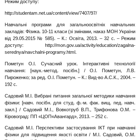
Режим доступу:
http://studentam.net.ua/content/view/7407/97/
Навчальні програми для загальноосвітніх навчальних
закладів: Фізика. 10-11 класи (зі змінами, наказ МОН України
від 29.05.2015 № 585). – К.: Освіта, 2013. – 32 с. – Режим
доступу: http://mon.gov.ua/activity/education/zagalna-
serednya/navchalni-programy.html.
Пометун О.І. Сучасний урок. Інтерактивні технології
навчання: [наук.-метод. посібн.] / О.І. Пометун, Л.В.
Пироженко; за ред. О.І. Пометун. – К.: Вид-во А.С.К., 2004. –
192 с.
Садовий М.І. Вибрані питання загальної методики навчання
фізики: [навч. посібн. для студ. ф.-м. фак. вищ. пед. навч.
закл.] / Садовий М.І., Вовкотруб В.П., Трифонова О.М. –
Кіровоград: ПП «ЦОП«Авангард», 2013. – 252 с.
Садовий М.І. Перспективи застосування ІКТ при навчанні
фізики для підвищення якості освіти / М.І. Садовий, О.М.