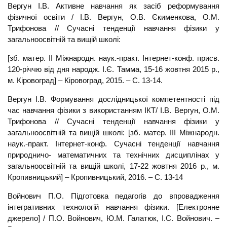
Вергун І.В. Активне навчання як засіб реформування
фізичної освіти / І.В. Вергун, О.В. Єкименкова, О.М.
Трифонова // Сучасні тенденції навчання фізики у
загальноосвітній та вищій школі:
[зб. матер. ІІ Міжнародн. наук.-практ. Інтернет-конф. присв.
120-річчю від дня народж. І.Є. Тамма, 15-16 жовтня 2015 р.,
м. Кіровоград] – Кіровоград, 2015. – С. 13-14.
Вергун І.В. Формування дослідницької компетентності під
час навчання фізики з використанням ІКТ/ І.В. Вергун, О.М.
Трифонова // Сучасні тенденції навчання фізики у
загальноосвітній та вищій школі: [зб. матер. ІII Міжнародн.
наук.-практ. Інтернет-конф. Сучасні тенденції навчання
природничо- математичних та технічних дисциплінах у
загальноосвітній та вищій школі, 17-22 жовтня 2016 р., м.
Кропивницький] – Кропивницький, 2016. – С. 13-14
Войнович П.О. Підготовка педагогів до впровадження
інтегративних технологій навчання фізики. [Електронне
джерело] / П.О. Войнович, Ю.М. Галатюк, І.С. Войнович. –