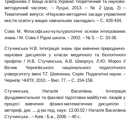
Трифонова // Вища освіта України: теоретичний та науково-
методичний часопис. – Луцьк, 2013. – № 2 (дод. 2) –
Тематичний випуск: «Науково-методичні засади управління
якістю освіти у вищих навчальних закладах». – C. 428-434.
Сова М. Філософсько-культурологічні основи інтегрованих
знань / М. Сова // Рідна школа. – 2002. – № 5. – С. 33-36.
Стучинська Н.В. Інтеграція знань при вивченні природничо-
наукових дисциплін у класах медичного та біологічного
профілю / Н.В. Стучинська, А.В. Шморгун, Л.Ю. Мороз //
Вісник Чернігівського національного педагогічного
університету імені Т.Г. Шевченка. Серія: Педагогічні науки. –
Чернігів: ЧНПУ, 2010. – Вип. 77. – С. 154-158.
Стучинська, Наталія Василівна. Інтеграція
фундаментальної та фахової підготовки майбутніх лікарів у
процесі вивчення фізико-математичних дисциплін :
автореф. дис ... д-ра пед. наук: 13.00.02 / Наталія Василівна
Стучинська . – Київ : Б.в., 2008. – 40 с.