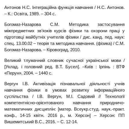
Антонов Н.С. Інтеграційна функція навчання / Н.С. Антонов.
– К.: Освіта, 1989. – 304 с.
Богомаз-Назарова С.М. Методика застосування
міжпредметних зв’язків курсів фізики та охорони праці у
підготовці майбутніх учителів фізики / дис. канд. пед. наук:
спец. 13.00.02 – теорія та методика навчання. (фізика) / С.М.
Богомаз-Назарова. – Кіровоград, 2010.
Великий тлумачний словник сучасної української мови /
[Уклад. і головний ред. В.Т. Бусел]. –Київ : Ірпінь : ВТФ
«Перун», 2004. – 1440 с.
Вергун І.В. Активізація пізнавальної діяльності учнів
навчання фізики в умовах розвитку інформаційного
суспільства / І.В. Вергун, М.І. Садовий // Технології
компетентнісно-орієнтованого навчання природничо-
математичних дисциплін: [матер. Всеукр.студ. наук.-практ.
конф., 14-15 квітн. 2016 р., м. Херсон] – Херсон: ПП
Вишемитський В.С., 2016. – С. 12-14.