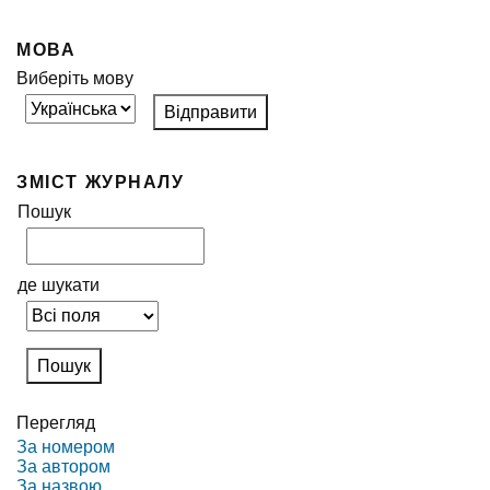
МОВА
Виберіть мову
ЗМІСТ ЖУРНАЛУ
Пошук
де шукати
Перегляд
За номером
За автором
За назвою