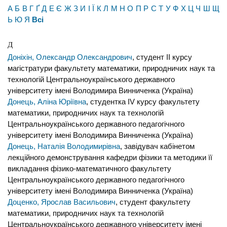
А
Б
В
Г
Ґ
Д
Е
Є
Ж
З
И
І
Ї
К
Л
М
Н
О
П
Р
С
Т
У
Ф
Х
Ц
Ч
Ш
Щ
Ь
Ю
Я
Всі
Д
Доніхін, Олександр Олександрович
, студент II курсу
магістратури факультету математики, природничих наук та
технологій Центральноукраїнського державного
університету імені Володимира Винниченка (Україна)
Донець, Аліна Юріївна
, студентка IV курсу факультету
математики, природничих наук та технологій
Центральноукраїнського державного педагогічного
університету імені Володимира Винниченка (Україна)
Донець, Наталія Володимирівна
, завідувач кабінетом
лекційного демонстрування кафедри фізики та методики її
викладання фізико-математичного факультету
Центральноукраїнського державного педагогічного
університету імені Володимира Винниченка (Україна)
Доценко, Ярослав Васильович
, студент факультету
математики, природничих наук та технологій
Центральноукраїнського державного університету імені