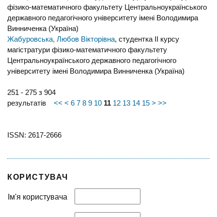
фізико-математичного факультету Центральноукраїнського
державного педагогічного університету імені Володимира
Винниченка (Україна)
Жабуровська, Любов Вікторівна
, студентка IІ курсу
магістратури фізико-математичного факультету
Центральноукраїнського державного педагогічного
університету імені Володимира Винниченка (Україна)
251 - 275 з 904
результатів
<<
<
6
7
8
9
10
11
12
13
14
15
>
>>
ISSN: 2617-2666
КОРИСТУВАЧ
Ім'я користувача