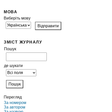
МОВА
Виберіть мову
ЗМІСТ ЖУРНАЛУ
Пошук
де шукати
Перегляд
За номером
За автором
За назвою