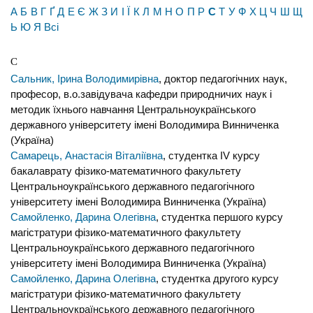
А
Б
В
Г
Ґ
Д
Е
Є
Ж
З
И
І
Ї
К
Л
М
Н
О
П
Р
С
Т
У
Ф
Х
Ц
Ч
Ш
Щ
Ь
Ю
Я
Всі
С
Сальник, Ірина Володимирівна
, доктор педагогічних наук,
професор, в.о.завідувача кафедри природничих наук і
методик їхнього навчання Центральноукраїнського
державного університету імені Володимира Винниченка
(Україна)
Самарець, Анастасія Віталіївна
, студентка IV курсу
бакалаврату фізико-математичного факультету
Центральноукраїнського державного педагогічного
університету імені Володимира Винниченка (Україна)
Самойленко, Дарина Олегівна
, студентка першого курсу
магістратури фізико-математичного факультету
Центральноукраїнського державного педагогічного
університету імені Володимира Винниченка (Україна)
Самойленко, Дарина Олегівна
, студентка другого курсу
магістратури фізико-математичного факультету
Центральноукраїнського державного педагогічного