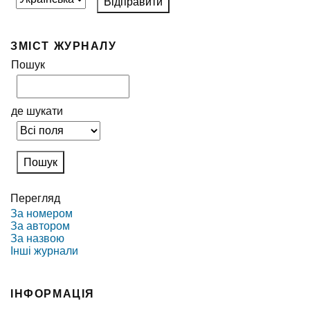
ЗМІСТ ЖУРНАЛУ
Пошук
де шукати
Перегляд
За номером
За автором
За назвою
Інші журнали
ІНФОРМАЦІЯ