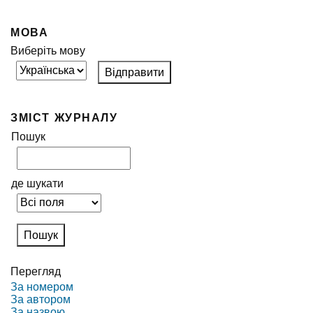
МОВА
Виберіть мову
ЗМІСТ ЖУРНАЛУ
Пошук
де шукати
Перегляд
За номером
За автором
За назвою