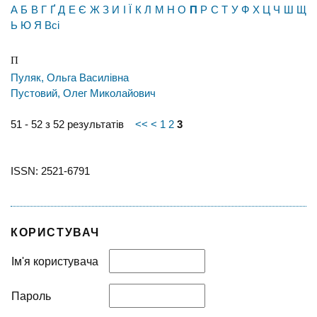
А
Б
В
Г
Ґ
Д
Е
Є
Ж
З
И
І
Ї
К
Л
М
Н
О
П
Р
С
Т
У
Ф
Х
Ц
Ч
Ш
Щ
Ь
Ю
Я
Всі
П
Пуляк, Ольга Василівна
Пустовий, Олег Миколайович
51 - 52 з 52 результатів
<<
<
1
2
3
ISSN: 2521-6791
КОРИСТУВАЧ
Ім'я користувача
Пароль