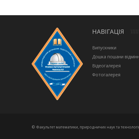
НАВІГАЦІЯ
Випускники
Дошка пошани відмінн
Відеогалерея
Фотогалерея
© Факультет математики, природничих наук та технологі