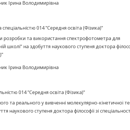
ьник Ірина Володимирівна
спеціальністю 014 "Середня освіта (Фізика)"
ви розробки та використання спектрофотометра для
ій школі" на здобуття наукового ступеня доктора філософ
)"
ьник Ірина Володимирівна
льністю 014 "Середня освіта (Фізика)"
ного та реального у вивченні молекулярно-кінетичної те
ття наукового ступеня доктора філософії зі спеціальнос