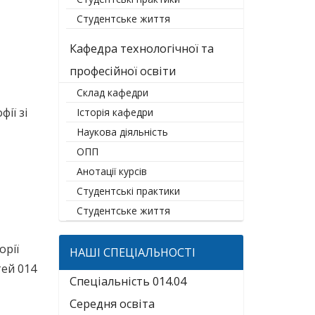
Студентське життя
Кафедра технологічної та
професійної освіти
Склад кафедри
ії зі
Історія кафедри
Наукова діяльність
ОПП
Анотації курсів
Студентські практики
Студентське життя
орії
НАШІ СПЕЦІАЛЬНОСТІ
тей 014
Спеціальність 014.04
Середня освіта