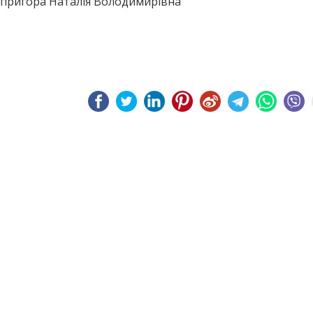
допригора Наталія Володимирівна