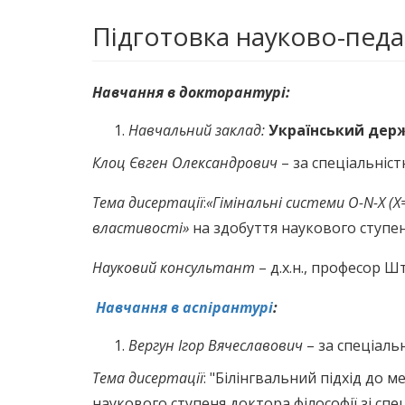
Підготовка науково-педа
Навчання в докторантурі:
Навчальний заклад:
Український держ
Клоц Євген Олександрович
– за спеціальністю
Тема дисертації
:
«Гімінальні системи O-N-X (X=
властивості»
на здобуття наукового ступеня
Науковий консультант
– д.х.н., професор Ш
Навчання в аспірантурі
:
Вергун Ігор Вячеславович
– за спеціальн
Тема дисертації
: "Білінгвальний підхід до 
наукового ступеня доктора філософії зі спе