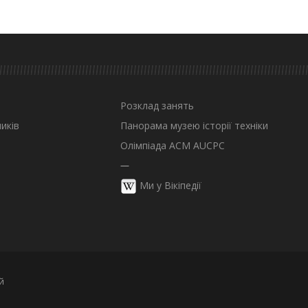
Розклад занять
иків
Панорама музею історії техніки
Олімпіада ACM AUCPC
—
Ми у Вікіпедії
й