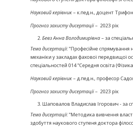
Науковий керівник
– к.пед.н., доцент Триф
Прогноз захисту дисертації
– 2023 рік
Бевз Анна Володимирівна
– за спеціаль
Тема дисертації
: "Професійне спрямування 
механіки у закладах фахової передвищої осв
спеціальностей 014 "Середня освіта (Фізика
Науковий керівник
– д.пед.н., професор Сад
Прогноз захисту дисертації
– 2023 рік
Шаповалов Владислав Ігорович - за сп
Тема дисертації
: "Методика вивчення власти
здобуття наукового ступеня доктора філософ