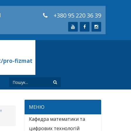
й
+380 95 220 36 39
t/pro-fizmat
И
МЕНЮ
т
Кафедра математики та
цифрових технологій