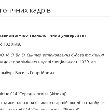
гогічних кадрів
авний хіміко-технологічний університет.
 102 Хімія.
O, N, Cl, Br, S). Синтез, встановлення будови та хімічні
 доктора хімічних наук зі спеціальності 102 Хімія
.
тамбург Василь Георгійович.
істю 014 "Середня освіта (Фізика)"
методики навчання фізики в старшій школі" на здобуття
ціальностей 014 "Середня освіта (Фізика)"