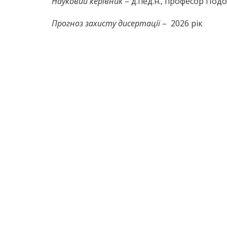
Науковий керівник
– д.пед.н., професор По
Прогноз захисту дисертації
– 2026 рік