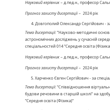
Науковий керівник
– д.пед.н., професор Сал
Прогноз захисту дисертації
– 2024 рік
Довгополий Олександр Сергійович - за 
Тема дисертації
: "Науково-методичні осно
астрономічних досліджень у сучасній середн
спеціальностей 014 "Середня освіта (Фізика
Науковий керівник
– д.пед.н., професор Сал
Прогноз захисту дисертації
– 2024 рік
Харченко Євген Сергійович - за спеціа
Тема дисертації
: "Співвідношення віртуаль
будови речовини в старшій школі" на здобу
"Середня освіта (Фізика)"