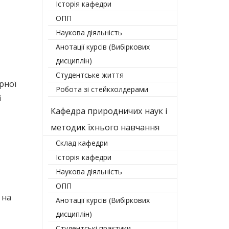
Історія кафедри
ОПП
Наукова діяльність
Анотації курсів (Вибіркових
дисциплін)
Студентське життя
рної
Робота зі стейкхолдерами
і
Кафедра природничих наук і
методик їхнього навчання
Склад кафедри
Історія кафедри
Наукова діяльність
ОПП
 на
Анотації курсів (Вибіркових
дисциплін)
Студентські практики