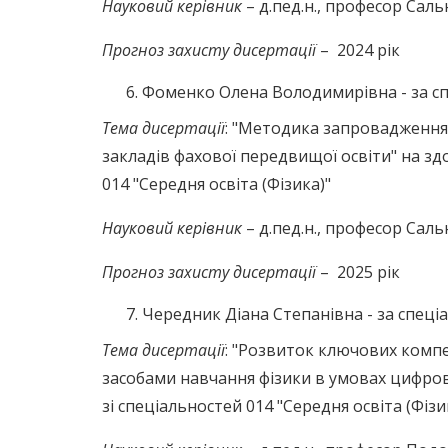
Науковий керівник
– д.пед.н., професор Сал
Прогноз захисту дисертації
– 2024 рік
Фоменко Олена Володимирівна - за спе
Тема дисертації
: "Методика запровадження 
закладів фахової передвищої освіти" на зд
014 "Середня освіта (Фізика)"
Науковий керівник
– д.пед.н., професор Сал
Прогноз захисту дисертації
– 2025 рік
Чередник Діана Степанівна - за спеціа
Тема дисертації
: "Розвиток ключових компе
засобами навчання фізики в умовах цифрові
зі спеціальностей 014 "Середня освіта (Фізи