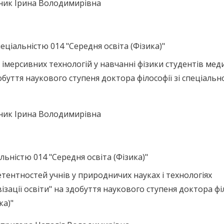
ьник Ірина Володимирівна
ціальністю 014 "Середня освіта (Фізика)"
імерсивних технологій у навчанні фізики студентів мед
обуття наукового ступеня доктора філософії зі спеціальн
ьник Ірина Володимирівна
льністю 014 "Середня освіта (Фізика)"
тентностей учнів у природничих науках і технологіях
зації освіти" на здобуття наукового ступеня доктора фі
ка)"