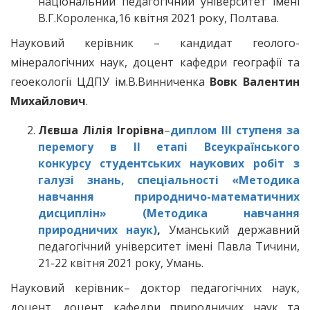
національний педагогічний університет імені
В.Г.Короленка,16 квітня 2021 року, Полтава.
Науковий керівник – кандидат геолого-
мінералогічних наук, доцент кафедри географії та
геоекології ЦДПУ ім.В.Винниченка
Вовк Валентин
Михайлович
.
Лєвша Лілія Ігорівна
–
диплом ІІІ ступеня за
перемогу в ІІ етапі Всеукраїнського
конкурсу студентських наукових робіт з
галузі знань, спеціальності «Методика
навчання природничо-математичних
дисциплін» (Методика навчання
природничих наук)
,
Уманський державний
педагогічний університет імені Павла Тичини,
21-22 квітня 2021 року, Умань.
Науковий керівник– доктор педагогічних наук,
доцент, доцент кафедри природничих наук та