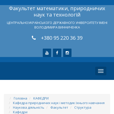
Факультет математики, природничих
наук та технологій
ЦЕНТРАЛЬНОУКРАЇНСЬКОГО ДЕРЖАВНОГО УНІВЕРСИТЕТУ ІМЕНІ
ВОЛОДИМИРА ВИННИЧЕНКА
+380 95 220 36 39
Toggle
navigati
Головна
КАФЕДРИ
Кафедра природничих наук і методик їхнього навчання
Наукова діяльність
Факультет
Структура
Кафедри