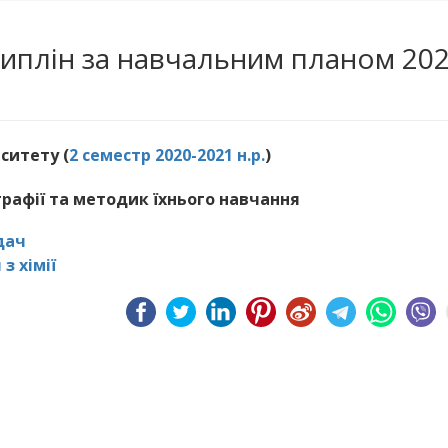
циплін за навчальним планом 202
ситету (
2 семестр 2020-2021 н.р.
)
графії та методик їхнього навчання
дач
з хімії