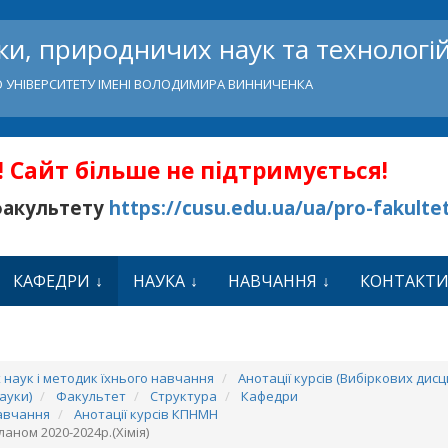
и, природничих наук та технологі
 УНІВЕРСИТЕТУ ІМЕНІ ВОЛОДИМИРА ВИННИЧЕНКА
 Сайт більше не підтримується!
факультету
https://cusu.edu.ua/ua/pro-fakulte
КАФЕДРИ
НАУКА
НАВЧАННЯ
КОНТАКТ
наук і методик їхнього навчання
Анотації курсів (Вибіркових дисц
ауки)
Факультет
Структура
Кафедри
навчання
Анотації курсів КПНМН
аном 2020-2024р.(Хімія)