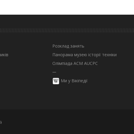
Розклад занять
иків
Панорама музею історії техніки
Олімпіада ACM AUCPC
—
Ми у Вікіпедії
й