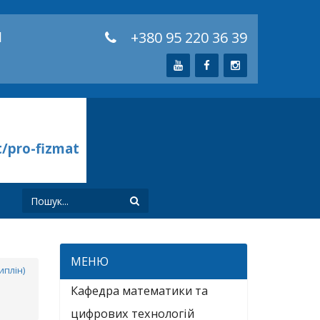
й
+380 95 220 36 39
t/pro-fizmat
И
МЕНЮ
иплін)
Кафедра математики та
цифрових технологій