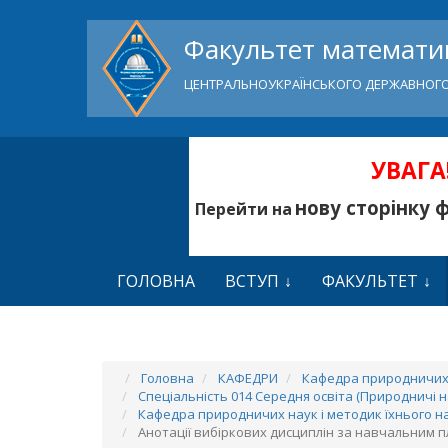
Факультет математик
ЦЕНТРАЛЬНОУКРАЇНСЬКОГО ДЕРЖАВНОГО
УВАГА!
нову сторінку 
Перейти на
ГОЛОВНА
ВСТУП
ФАКУЛЬТЕТ
Головна
КАФЕДРИ
Кафедра природничих 
Спеціальність 014 Середня освіта (Природничі н
Кафедра природничих наук і методик їхнього 
Анотації вибіркових дисциплін за навчальним пл