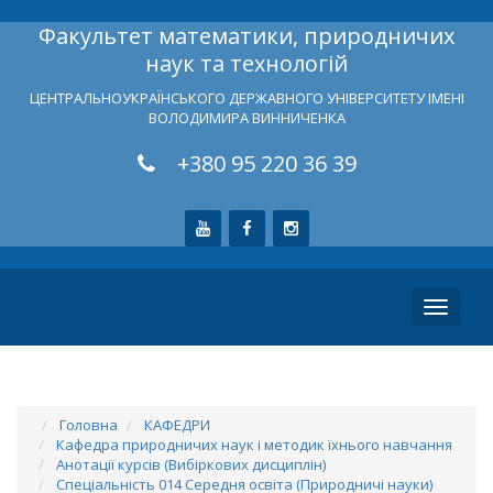
Факультет математики, природничих
наук та технологій
ЦЕНТРАЛЬНОУКРАЇНСЬКОГО ДЕРЖАВНОГО УНІВЕРСИТЕТУ ІМЕНІ
ВОЛОДИМИРА ВИННИЧЕНКА
+380 95 220 36 39
Toggle
navigati
Головна
КАФЕДРИ
Кафедра природничих наук і методик їхнього навчання
Анотації курсів (Вибіркових дисциплін)
Спеціальність 014 Середня освіта (Природничі науки)