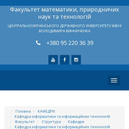
Факультет математики, природничих
наук та технологій
ЦЕНТРАЛЬНОУКРАЇНСЬКОГО ДЕРЖАВНОГО УНІВЕРСИТЕТУ ІМЕНІ
ВОЛОДИМИРА ВИННИЧЕНКА
+380 95 220 36 39
Toggle
navigati
Головна
КАФЕДРИ
Кафедра інформатики та інформаційних технологій
Факультет
Структура
Кафедри
Кафедра інформатики та інформаційних технологій