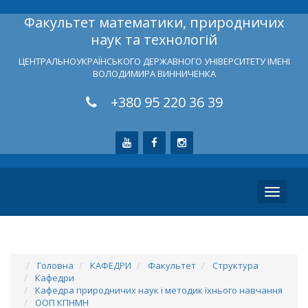
Факультет математики, природничих
наук та технологій
ЦЕНТРАЛЬНОУКРАЇНСЬКОГО ДЕРЖАВНОГО УНІВЕРСИТЕТУ ІМЕНІ
ВОЛОДИМИРА ВИННИЧЕНКА
+380 95 220 36 39
Toggle
navigati
Головна
КАФЕДРИ
Факультет
Структура
Кафедри
Кафедра природничих наук і методик їхнього навчання
ООП КПНМН